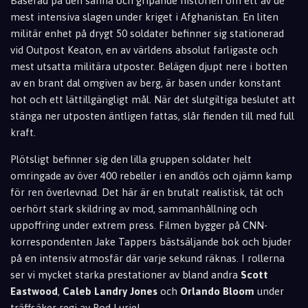
Baserad på den sanna och gripande historien om ett av de
mest intensiva slagen under kriget i Afghanistan. En liten
militär enhet på drygt 50 soldater befinner sig stationerad
vid Outpost Keaton, en av världens absolut farligaste och
mest utsatta militära utposter. Belägen djupt nere i botten
av en brant dal omgiven av berg, är basen under konstant
hot och ett lättillgängligt mål. När det slutgiltiga beslutet att
stänga ner utposten äntligen fattas, slår fienden till med full
kraft.
Plötsligt befinner sig den lilla gruppen soldater helt
omringade av över 400 rebeller i en andlös och ojämn kamp
för ren överlevnad. Det här är en brutalt realistisk, tät och
oerhört stark skildring av mod, sammanhållning och
uppoffring under extrem press. Filmen bygger på CNN-
korrespondenten Jake Tappers bästsäljande bok och bjuder
på en intensiv atmosfär där varje sekund räknas. I rollerna
ser vi mycket starka prestationer av bland andra
Scott
Eastwood
,
Caleb Landry Jones
och
Orlando Bloom
under
träffsäker regi av Rod Lurie!