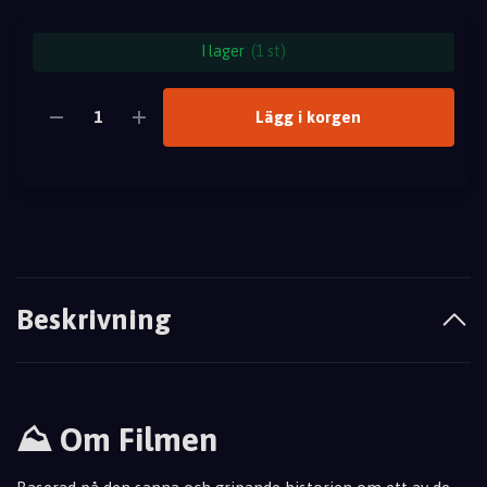
I lager
(1 st)
Lägg i korgen
Beskrivning
⛰ Om Filmen