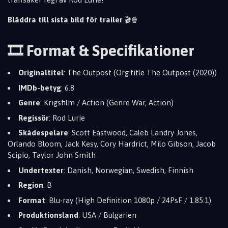
Bläddra till sista bild för trailer
🎬🍿
🎞️ Format & Specifikationer
Originaltitel
: The Outpost (Org.title The Outpost (2020))
IMDb-betyg
: 6.8
Genre
: Krigsfilm / Action (Genre War, Action)
Regissör
: Rod Lurie
Skådespelare
: Scott Eastwood, Caleb Landry Jones,
Orlando Bloom, Jack Kesy, Cory Hardrict, Milo Gibson, Jacob
Scipio, Taylor John Smith
Undertexter
: Danish, Norwegian, Swedish, Finnish
Region
: B
Format
: Blu-ray (High Definition 1080p / 24PsF / 1.85:1)
Produktionsland
: USA / Bulgarien