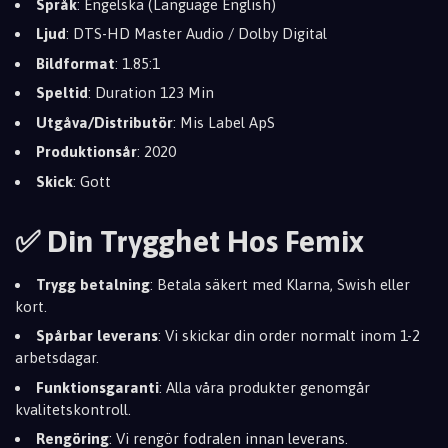
Språk
: Engelska (Language English)
Ljud
: DTS-HD Master Audio / Dolby Digital
Bildformat
: 1.85:1
Speltid
: Duration 123 Min
Utgåva/Distributör
: Mis Label ApS
Produktionsår
: 2020
Skick
: Gott
✅ Din Trygghet Hos Femix
Trygg betalning
: Betala säkert med Klarna, Swish eller
kort.
Spårbar leverans
: Vi skickar din order normalt inom 1-2
arbetsdagar.
Funktionsgaranti
: Alla våra produkter genomgår
kvalitetskontroll.
Rengöring
: Vi rengör fodralen innan leverans.