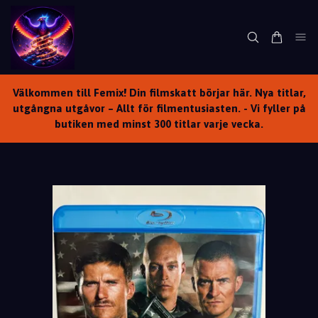
Välkommen till Femix! Din filmskatt börjar här. Nya titlar,
utgångna utgåvor – Allt för filmentusiasten. - Vi fyller på
butiken med minst 300 titlar varje vecka.