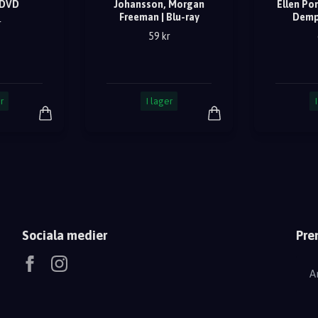
 DVD
Johansson, Morgan
Ellen Po
Freeman | Blu-ray
Demp
r
59 kr
r
I lager
Sociala medier
Pre