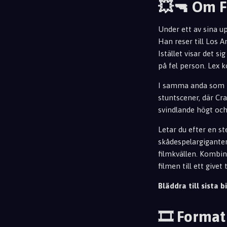
💥🔫 Om 
Under ett av sina up
Han reser till Los A
Istället visar det s
på fel person. Lex 
I samma anda som
stuntscener, där Cr
svindlande högt och
Letar du efter en 
skådespelargiganter 
filmkvällen. Kombin
filmen till ett givet
Bläddra till sista bi
🎞️ Format