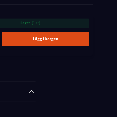
I lager
(1 st)
Lägg i korgen