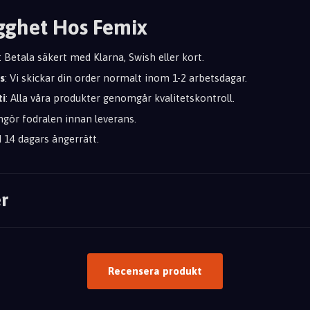
gghet Hos Femix
: Betala säkert med Klarna, Swish eller kort.
s
: Vi skickar din order normalt inom 1-2 arbetsdagar.
ti
: Alla våra produkter genomgår kvalitetskontroll.
engör fodralen innan leverans.
id 14 dagars ångerrätt.
r
Recensera produkt