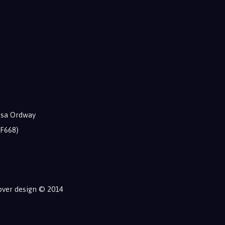
issa Ordway
NF668)
over design © 2014