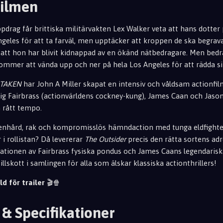
Filmen
pdrag får brittiska militärvakten Lex Walker veta att hans dotter p
ngeles för att ta farväl, men upptäcker att kroppen de ska begrav
ig att hon har blivit kidnappad av en ökänd nätbedragare. Men bedr
kommer att vända upp och ner på hela Los Angeles för att rädda si
TAKEN
har John A Miller skapat en intensiv och våldsam actionf
aig Fairbrass (actionvärldens cockney-kung), James Caan och Jason
 rått tempo.
stenhård, rak och kompromisslös hämndaction med tunga eldfighte
i rollistan? Då levererar
The Outsider
precis den rätta sortens adre
ationen av Fairbrass fysiska pondus och James Caans legendarisk
 tillskott i samlingen för alla som älskar klassiska actionthrillers!
ld för trailer
🎬🍿
 & Specifikationer