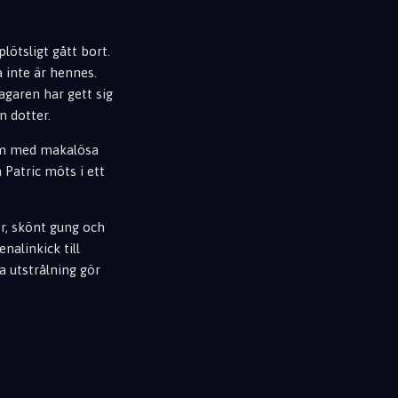
lötsligt gått bort.
a inte är hennes.
agaren har gett sig
n dotter.
ilm med makalösa
 Patric möts i ett
r, skönt gung och
nalinkick till
a utstrålning gör