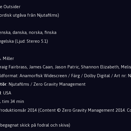
he Outsider
Nordisk utgåva från Njutafilms)
venska, danska, norska, finska
ngelska (Ljud: Stereo 5.1)
. Miller
Craig Fairbrass, James Caan, Jason Patric, Shannon Elizabeth, Mel
ldformat: Anamorfisk Widescreen / Färg / Dolby Digital / Art nr: 
tör
: Njutafilms / Zero Gravity Management
d
: USA
 1 tim 34 min
 Produktionsår 2014 (Content © Zero Gravity Management 2014. C
t begagnat skick på fodral och skiva)