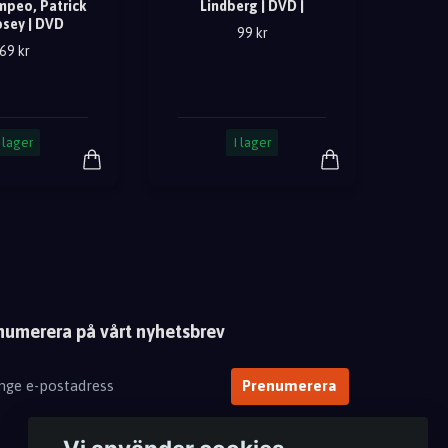
mpeo, Patrick
Lindberg | DVD |
sey | DVD
99 kr
69 kr
I lager
I lager
numerera på vårt nyhetsbrev
Prenumerera