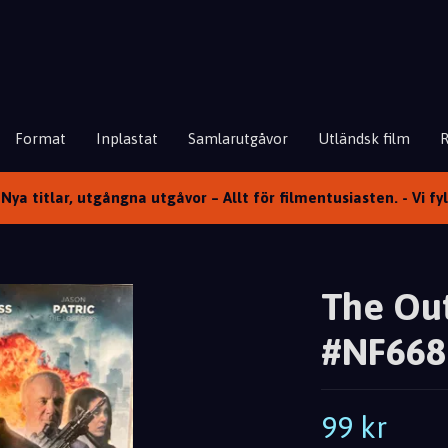
Format
Inplastat
Samlarutgåvor
Utländsk film
Nya titlar, utgångna utgåvor – Allt för filmentusiasten. - Vi fy
The Out
#NF668 
99 kr