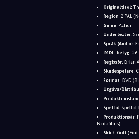
Originaltitel
: T
Region
: 2 PAL (
Genre
: Action
Undertexter
: S
Språk (Audio)
: E
IMDb-betyg
: 4.6
Regissör
: Brian A
Skådespelare
: 
Format
: DVD (Bi
Utgåva/Distribu
Produktionslan
Speltid
: Speltid
Produktionsår
:
Njutafilms)
Skick
: Gott (Fin