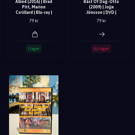
Allied (2016) | Brad
Bäst Of Dag-Otto
Pitt, Marion
(2009) | Jojje
Cotillard | Blu-ray |
Jönsson | DVD |
79 kr
79 kr
I lager
Ej i lager