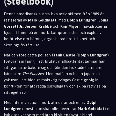
(Steelbook)
Denna amerikansk-australiska actionfilmen från 1989 är
regisserad av
Mark Goldblatt
. Med
Dolph Lundgren
,
Louis
Gossett Jr.
,
Jeroen Krabbé
och
Kim Miyori
i huvudrollerna
bjuder filmen på en mörk, kompromisslös och explosiv
berättelse om hämnd, organiserad brottslighet och
skoningslös rättvisa.
När den före detta polisen
Frank Castle
(
Dolph Lundgren
)
förlorar sin familj i ett brutalt maffiaattentat lämnar han
sitt gamla liv bakom sig och blir den fruktade hämnaren
känd som
The Punisher
. Med maffian och den japanska
yakuzan i ett blodigt maktkrig tvingas Castle ge sig in i
konflikten för att rädda oskyldiga liv och skipa rättvisa på
sitt eget sätt.
Med intensiv action, mörk atmosfär och en av
Dolph
Lundgrens
mest ikoniska roller levererar
Mark Goldblatt
en
kultklassiker som med åren blivit en favorit bland