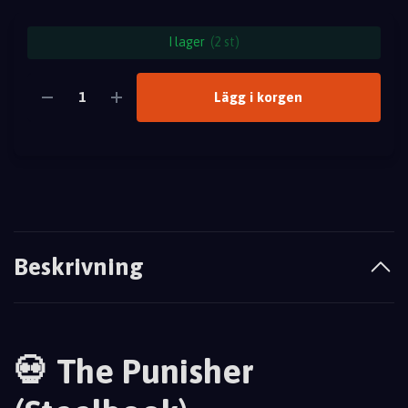
I lager
(2 st)
Lägg i korgen
Beskrivning
💀 The Punisher