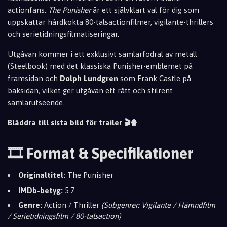
actionfans.
The Punisher
är ett självklart val för dig som
uppskattar hårdkokta 80-talsactionfilmer, vigilante-thrillers
och serietidningsfilmatiseringar.
Utgåvan kommer i ett exklusivt samlarfodral av metall
(Steelbook) med det klassiska Punisher-emblemet på
framsidan och
Dolph Lundgren
som Frank Castle på
baksidan, vilket ger utgåvan ett rått och stilrent
samlarutseende.
Bläddra till sista bild för trailer 🎬🍿
🎞️ Format & Specifikationer
Originaltitel:
The Punisher
IMDb-betyg:
5.7
Genre:
Action / Thriller
(Subgenrer: Vigilante / Hämndfilm
/ Serietidningsfilm / 80-talsaction)