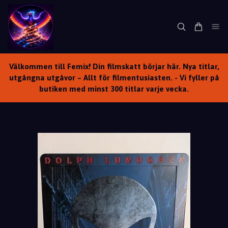
Välkommen till Femix! Din filmskatt börjar här. Nya titlar,
utgångna utgåvor – Allt för filmentusiasten. - Vi fyller på
butiken med minst 300 titlar varje vecka.