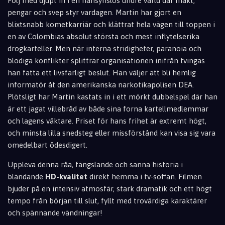
Följ med djupt in i en hänsynslös undre värld där makt,
pengar och svep styr vardagen. Martin har gjort en
blixtsnabb kometkarriär och klättrat hela vägen till toppen i
en av Colombias absolut största och mest inflytelserika
drogkarteller. Men när interna stridigheter, paranoia och
blodiga konflikter splittrar organisationen inifrån tvingas
han fatta ett livsfarligt beslut. Han väljer att bli hemlig
informatör åt den amerikanska narkotikapolisen DEA.
Plötsligt har Martin kastats in i ett mörkt dubbelspel där han
är ett jagat villebråd av både sina forna kartellmedlemmar
och lagens väktare. Priset för hans frihet är extremt högt,
och minsta lilla snedsteg eller missförstånd kan visa sig vara
omedelbart ödesdigert.
Uppleva denna råa, fängslande och sanna historia i
bländande
HD-kvalitet
direkt hemma i tv-soffan. Filmen
bjuder på en intensiv atmosfär, stark dramatik och ett högt
tempo från början till slut, fyllt med trovärdiga karaktärer
och spännande vändningar!