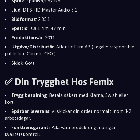
Språk
: Spanish/English
Ljud
: DTS-HD Master Audio 5.1
Bildformat
: 2.35:1
Speltid
: Ca 1 tim. 47 min.
Produktionsår
: 2011
Utgåva/Distributör
: Atlantic Film AB (Legally responsible
publisher: Current CEO.)
Skick
: Gott
✅ Din Trygghet Hos Femix
Trygg betalning
: Betala säkert med Klarna, Swish eller
kort.
Spårbar leverans
: Vi skickar din order normalt inom 1-2
arbetsdagar.
Funktionsgaranti
: Alla våra produkter genomgår
kvalitetskontroll.