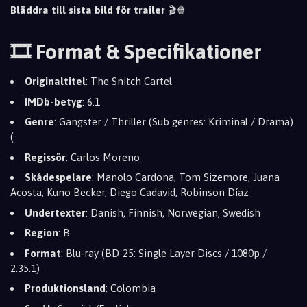
Bläddra till sista bild för trailer
🎬🍿
🎞️ Format & Specifikationer
Originaltitel
: The Snitch Cartel
IMDb-betyg
: 6.1
Genre
: Gangster / Thriller (Sub genres: Kriminal / Drama)
(
Regissör
: Carlos Moreno
Skådespelare
: Manolo Cardona, Tom Sizemore, Juana
Acosta, Kuno Becker, Diego Cadavid, Robinson Díaz
Undertexter
: Danish, Finnish, Norwegian, Swedish
Region
: B
Format
: Blu-ray (BD-25: Single Layer Discs / 1080p /
2.35:1)
Produktionsland
: Colombia