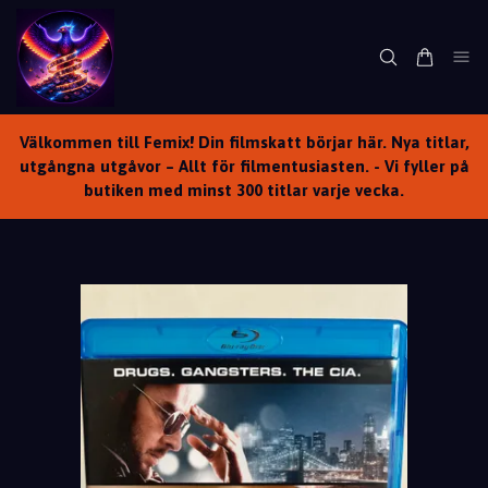
Välkommen till Femix! Din filmskatt börjar här. Nya titlar,
utgångna utgåvor – Allt för filmentusiasten. - Vi fyller på
butiken med minst 300 titlar varje vecka.