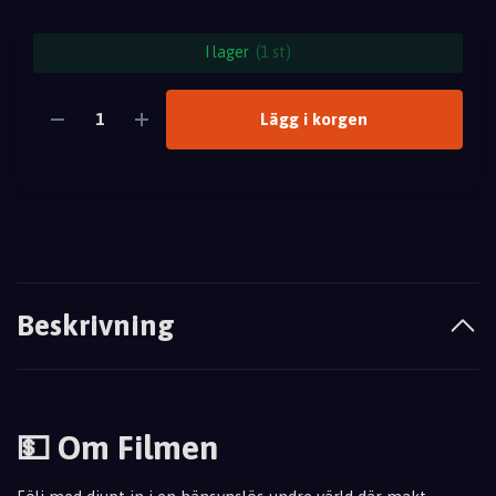
I lager
(1 st)
Lägg i korgen
Beskrivning
💵 Om Filmen