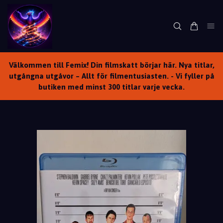
Välkommen till Femix! Din filmskatt börjar här. Nya titlar,
utgångna utgåvor – Allt för filmentusiasten. - Vi fyller på
butiken med minst 300 titlar varje vecka.