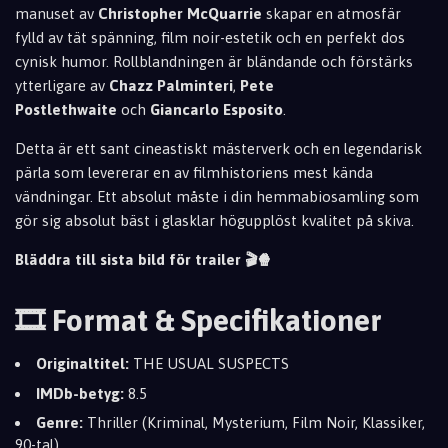
manuset av
Christopher McQuarrie
skapar en atmosfär
fylld av tät spänning,
film noir-estetik och en perfekt dos
cynisk humor.
Rollblandningen är bländande och förstärks
ytterligare av
Chazz Palminteri
,
Pete
Postlethwaite
och
Giancarlo Esposito
.
Detta är ett sant cineastiskt mästerverk och en legendarisk
pärla som levererar en av filmhistoriens mest kända
vändningar.
Ett absolut måste i din hemmabiosamling som
gör sig absolut bäst i glasklar högupplöst kvalitet på skiva.
Bläddra till sista bild för trailer 🎬🍿
🎞️ Format & Specifikationer
Originaltitel:
THE USUAL SUSPECTS
IMDb-betyg:
8.
5
Genre:
Thriller (Kriminal,
Mysterium,
Film Noir,
Klassiker,
90-tal)