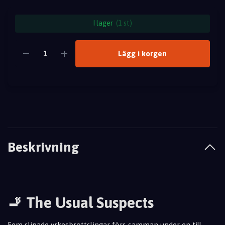
I lager
(1 st)
Lägg i korgen
Beskrivning
🚬 The Usual Suspects
Fem slipade yrkesbrottslingar förs samman under en till