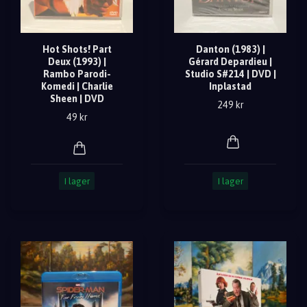
Hot Shots! Part
Danton (1983) |
Deux (1993) |
Gérard Depardieu |
Rambo Parodi-
Studio S#214 | DVD |
Komedi | Charlie
Inplastad
Sheen | DVD
249 kr
49 kr
I lager
I lager