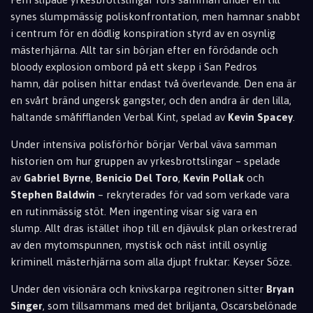
synes slumpmässig poliskonfrontation,
men hamnar snabbt
i centrum för en dödlig konspiration styrd av en osynlig
mästerhjärna.
Allt tar sin början efter en förödande och
bloody explosion ombord på ett skepp i San Pedros
hamn,
där polisen hittar endast två överlevande.
Den ena är
en svårt bränd ungersk gangster,
och den andra är den lilla,
haltande småfifflanden Verbal Kint,
spelad av
Kevin Spacey
.
Under intensiva polisförhör börjar Verbal väva samman
historien om hur gruppen av yrkesbrottslingar – spelade
av
Gabriel Byrne
,
Benicio Del Toro
,
Kevin Pollak
och
Stephen Baldwin
– rekryterades för vad som verkade vara
en rutinmässig stöt.
Men ingenting visar sig vara en
slump.
Allt dras istället ihop till en djävulsk plan orkestrerad
av den mytomspunnen,
mystisk och näst intill osynlig
kriminell mästerhjärna som alla djupt fruktar:
Keyser Söze.
Under den visionära och knivskarpa regitronen sitter
Bryan
Singer
,
som tillsammans med det briljanta,
Oscarsbelönade