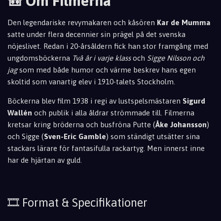
🎒 Om Filmerna
Den legendariske revymakaren och kåsören
Kar de Mumma
satte under flera decennier sin prägel på det svenska
nöjeslivet. Redan i 20-årsåldern fick han stor framgång med
ungdomsböckerna
Två år i varje klass
och
Sigge Nilsson och
jag
som med både humor och värme beskrev hans egen
skoltid som vanartig elev i 1910-talets Stockholm.
Böckerna blev film 1938 i regi av lustspelsmästaren
Sigurd
Wallén
och publik i alla åldrar strömmade till. Filmerna
kretsar kring bröderna och busfröna Putte (
Åke Johansson
)
och Sigge (
Sven-Eric Gamble
) som ständigt utsätter sina
stackars lärare för fantasifulla rackartyg. Men innerst inne
har de hjärtan av guld.
🎞️ Format & Specifikationer