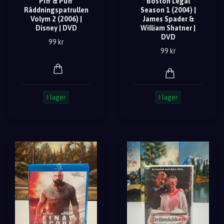
Piff & Puff
Boston Legal
Räddningspatrullen
Season 1 (2004) |
Volym 2 (2006) |
James Spader &
Disney | DVD
William Shatner |
DVD
99 kr
99 kr
I lager
I lager