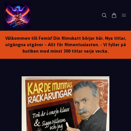
Välkommen till Femix! Din filmskatt börjar här. Nya titlar,
utgångna utgåvor – Allt för filmentusiasten. - Vi fyller på
butiken med minst 300 titlar varje vecka.