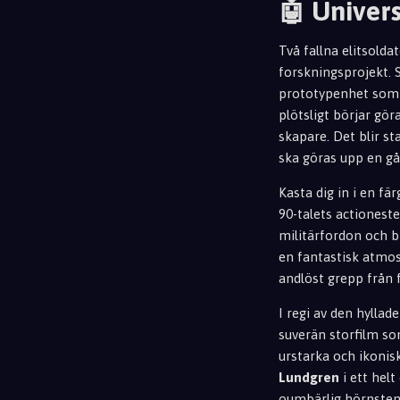
🤖 Univers
Två fallna elitsold
forskningsprojekt. 
prototypenhet som s
plötsligt börjar gö
skapare. Det blir s
ska göras upp en gån
Kasta dig in i en fä
90-talets actionest
militärfordon och b
en fantastisk atmos
andlöst grepp från 
I regi av den hylla
suverän storfilm so
urstarka och ikonis
Lundgren
i ett hel
oumbärlig hörnsten 