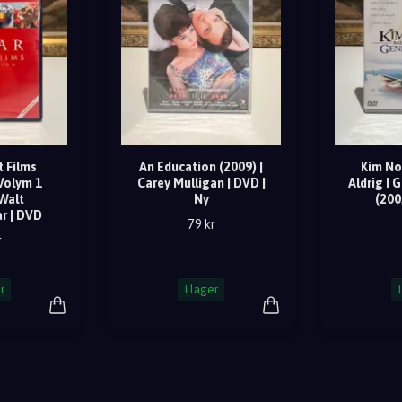
t Films
An Education (2009) |
Kim No
Volym 1
Carey Mulligan | DVD |
Aldrig I 
 Walt
Ny
(200
r | DVD
79 kr
r
r
I lager