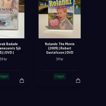
vak Badade
Rolandz The Movie
Genesarets Sjö
(2009) | Robert
5) | DVD |
Gustafsson | DVD
59 kr
59 kr
I lager
I lager