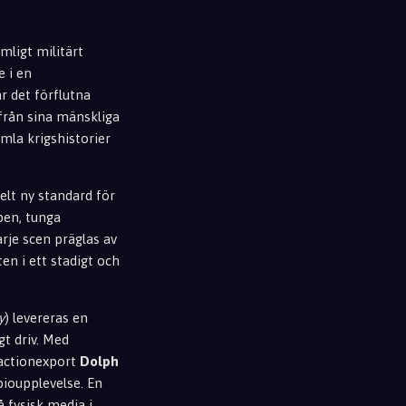
mligt militärt
e i en
r det förflutna
 från sina mänskliga
mla krigshistorier
helt ny standard för
pen, tunga
rje scen präglas av
en i ett stadigt och
y
) levereras en
gt driv. Med
actionexport
Dolph
ioupplevelse. En
 fysisk media i