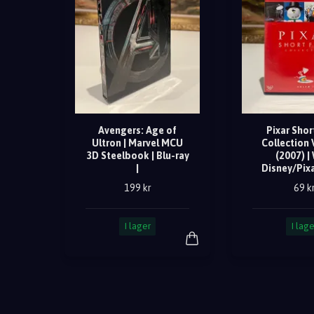
Avengers: Age of
Pixar Shor
Ultron | Marvel MCU
Collection 
3D Steelbook | Blu-ray
(2007) |
|
Disney/Pixa
199 kr
69 k
I lager
I lage