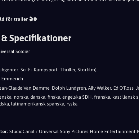
ld för trailer 🎬🍿
 & Specifikationer
versal Soldier
bgenrer: Sci-Fi, Kampsport, Thriller, Storfilm)
 Emmerich
ean-Claude Van Damme, Dolph Lundgren, Ally Walker, Ed O'Ross, J
nska, norska, danska, finska, engelska SDH, franska, kastiliansk s
ndska, latinamerikansk spanska, ryska
tör:
StudioCanal / Universal Sony Pictures Home Entertainment 