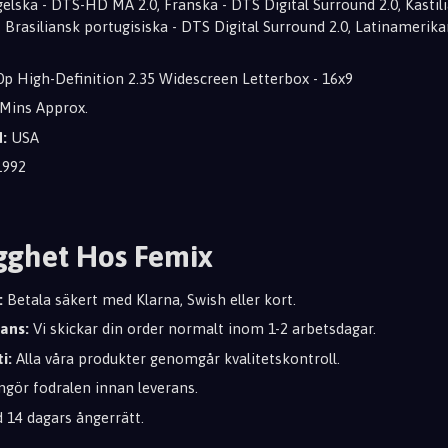
elska - DTS-HD MA 2.0, Franska - DTS Digital Surround 2.0, Kasti
0, Brasiliansk portugisiska - DTS Digital Surround 2.0, Latinameri
p High-Definition 2.35 Widescreen Letterbox - 16x9
Mins Approx.
:
USA
992
gghet Hos Femix
:
Betala säkert med Klarna, Swish eller kort.
rans:
Vi skickar din order normalt inom 1-2 arbetsdagar.
i:
Alla våra produkter genomgår kvalitetskontroll.
ngör fodralen innan leverans.
d 14 dagars ångerrätt.