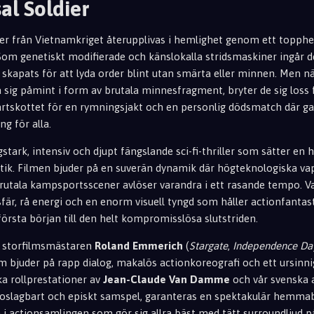
al Soldier
ater från Vietnamkriget återupplivas i hemlighet genom ett topphe
Som genetiskt modifierade och känslokalla stridsmaskiner ingår d
kapats för att lyda order blint utan smärta eller minnen. Men nä
ra sig påmint i form av brutala minnesfragment, bryter de sig loss
tartskottet för en rymningsjakt och en personlig dödsmatch där ga
g för alla.
rgstark, intensiv och djupt fängslande sci-fi-thriller som sätter en 
etik. Filmen bjuder på en suverän dynamik där högteknologiska va
rutala kampsportsscener avlöser varandra i ett rasande tempo. Va
fär, rå energi och en enorm visuell tyngd som håller actionfantast
första början till den helt kompromisslösa slutstriden.
de storfilmsmästaren
Roland Emmerich
(
Stargate
,
Independence Da
m bjuder på rapp dialog, makalös actionkoreografi och ett ursinni
ka rollprestationer av
Jean-Claude Van Damme
och vår svenska 
t oslagbart och episkt samspel, garanteras en spektakulär hemmab
i actionsamlingen som gör sig allra bäst med tätt surroundljud på