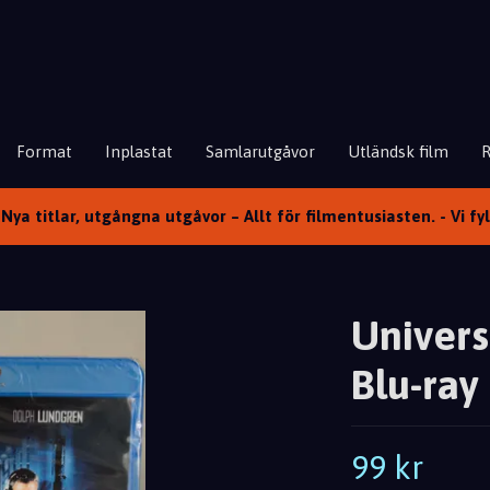
Format
Inplastat
Samlarutgåvor
Utländsk film
Nya titlar, utgångna utgåvor – Allt för filmentusiasten. - Vi fy
Univers
Blu-ray 
99 kr