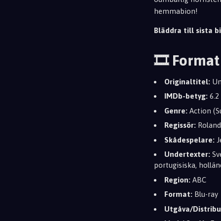
hemmabion!
Bläddra till sista bi
🎞️ Format
Originaltitel:
Uni
IMDb-betyg:
6.2
Genre:
Action (Su
Regissör:
Roland
Skådespelare:
J
Undertexter:
Sve
portugisiska, hollä
Region:
ABC
Format:
Blu-ray
Utgåva/Distribu