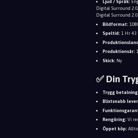
Ljud / Språk:
Eng
Digital Surround 2.
Digital Surround 2.0
Bildformat:
1080
Speltid:
1 Hr 43 
Produktionsland
Produktionsår:
1
Skick:
Ny
✅ Din Try
Trygg betalning
Blixtsnabb leve
Funktionsgarant
Rengöring:
Vi re
Öppet köp:
Allti