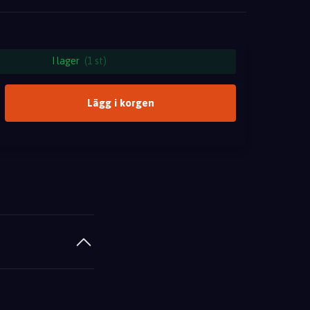
I lager
(1 st)
Lägg i korgen