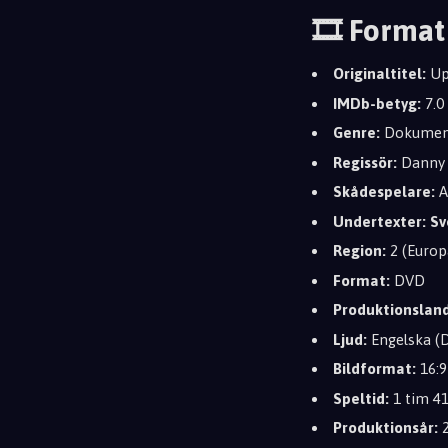
🎞️ Format
Originaltitel:
Up
IMDb-betyg:
7.0
Genre:
Dokumen
Regissör:
Danny 
Skådespelare:
A
Undertexter:
Sv
Region:
2 (Europ
Format:
DVD
Produktionsland
Ljud:
Engelska (D
Bildformat:
16:9
Speltid:
1 tim 4
Produktionsår:
2