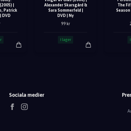
(2005) |
Alexander Skarsgård &
The Fif
, Patrick
Sara Sommerfeld |
Season 
| DVD
DVD | Ny
r
99 kr
r
I lager
Sociala medier
Pre