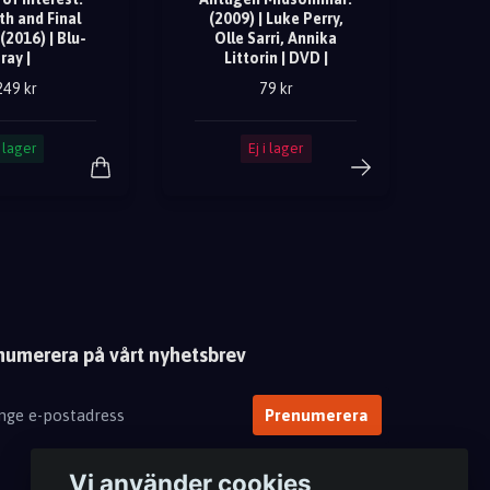
th and Final
(2009) | Luke Perry,
(2016) | Blu-
Olle Sarri, Annika
ray |
Littorin | DVD |
249 kr
79 kr
I lager
Ej i lager
numerera på vårt nyhetsbrev
Prenumerera
Vi använder cookies