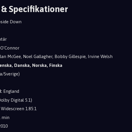
 & Specifikationer
side Down
tär
O'Connor
lan McGee, Noel Gallagher, Bobby Gillespie, Irvine Welsh
enska, Danska, Norska, Finska
a/Sverige)
:
England
olby Digital 5.1)
 Widescreen 1.85:1
1 min
010