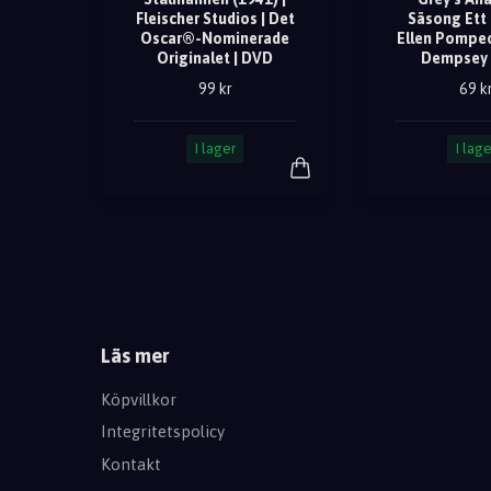
Fleischer Studios | Det
Säsong Ett 
Oscar®-Nominerade
Ellen Pompeo
Originalet | DVD
Dempsey 
99 kr
69 k
I lager
I lage
Läs mer
Köpvillkor
Integritetspolicy
Kontakt