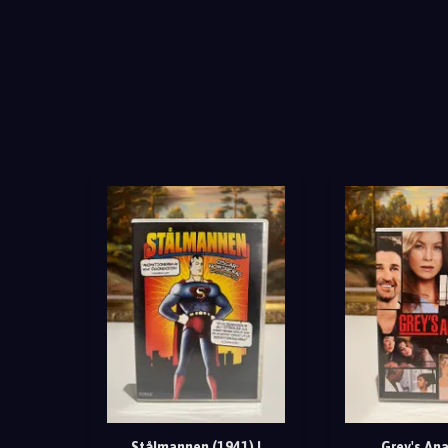
Stålmannen (1941) |
Grey's An