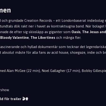
lmen
 och grundade Creation Records – ett Londonbaserat indiebolag 
undtals dök rakt ner i havet av kontraktsugna band. När bolaget l
mnade de efter sig skivsläpp av giganter som
Oasis
,
The Jesus and
Bloody Valentine
,
The Libertines
och många fler.
fascinerande och hyllad dokumentär som tecknar det legendariska
t absolut måste för alla fans av acid house, shoegaze, indie och b
 med Alan McGee (22 min), Noel Gallagher (17 min), Bobby Gillespie
rshow.
ld för trailer 🎬🍿