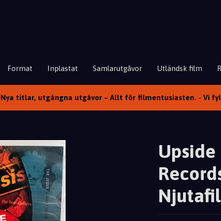
Format
Inplastat
Samlarutgåvor
Utländsk film
Nya titlar, utgångna utgåvor – Allt för filmentusiasten. - Vi fy
Upside
Records
Njutafi