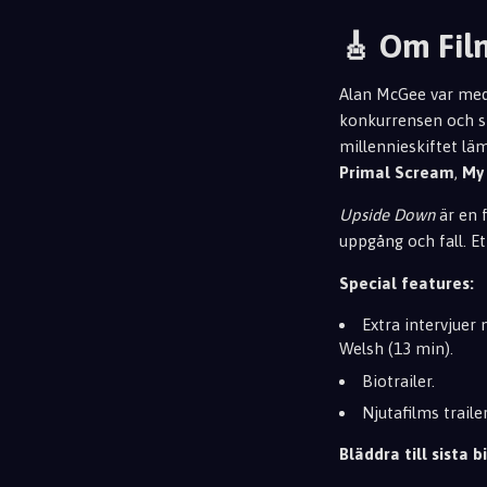
🎸 Om Fi
Alan McGee var med
konkurrensen och st
millennieskiftet lä
Primal Scream
,
My 
Upside Down
är en 
uppgång och fall. Et
Special features:
Extra intervjuer
Welsh (13 min).
Biotrailer.
Njutafilms traile
Bläddra till sista bi