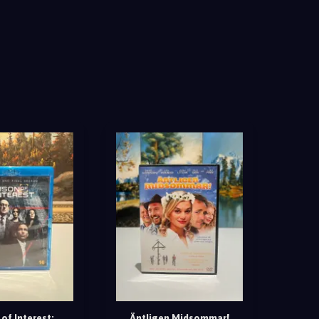
of Interest:
Äntligen Midsommar!