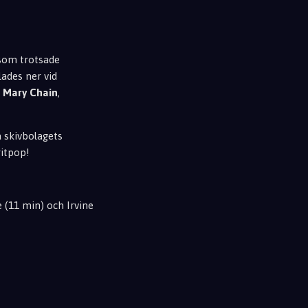
som trotsade
ades ner vid
 Mary Chain
,
 skivbolagets
ritpop!
 (11 min) och Irvine