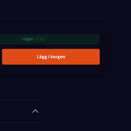
I lager
(1 st)
Lägg i korgen