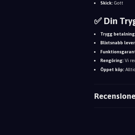
Skick:
Gott
✅ Din Try
Trygg betalning
Blixtsnabb leve
Funktionsgarant
Rengöring:
Vi re
Öppet köp:
Allti
Recensione