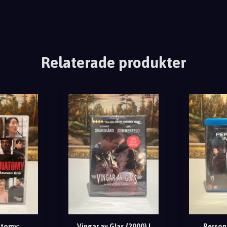
Relaterade produkter
atomy:
Vingar av Glas (2000) |
Person 