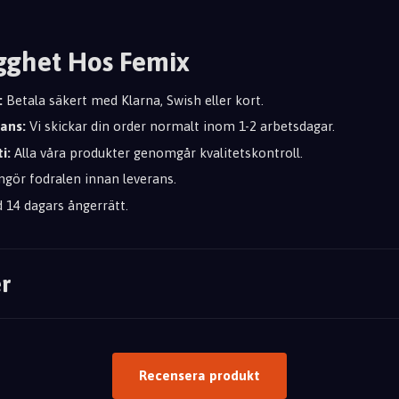
gghet Hos Femix
:
Betala säkert med Klarna, Swish eller kort.
rans:
Vi skickar din order normalt inom 1-2 arbetsdagar.
i:
Alla våra produkter genomgår kvalitetskontroll.
ngör fodralen innan leverans.
d 14 dagars ångerrätt.
r
Recensera produkt