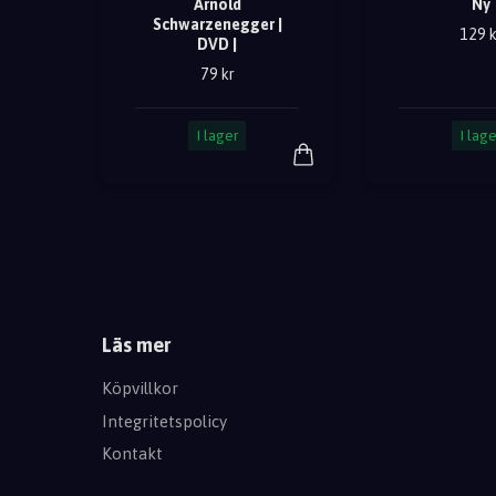
Arnold
Ny
Schwarzenegger |
129 k
DVD |
79 kr
I lager
I lage
Läs mer
Köpvillkor
Integritetspolicy
Kontakt