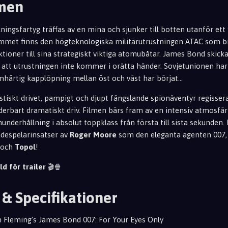
lmen
kningsfartyg träffas av en mina och sjunker till botten utanför ett f
ummet finns den högteknologiska militä
rutrustningen ATAC som b
tioner till sin
a strategiskt
viktiga atomubåtar
. James Bond skicka
l att utrustningen inte
kommer i orätta händer. Sovjetunionen har
mhärtig kapplöpn
ing mellan öst och väst har börjat...
astiskt drivet, pampigt och djupt fängslande spionäventyr regiss
nderbart dramatiskt driv. Filmen bärs fram av en intensiv atmosfär
derhållning i absolut toppklass från första till sista sekunden. I
ådespelarinsatser av
Roger Moore
som den eleganta agenten 007,
och
Topol
!
ld för trailer
🎬🍿
 & Specifikationer
an Fleming's James Bond 007: For Your Eyes Only