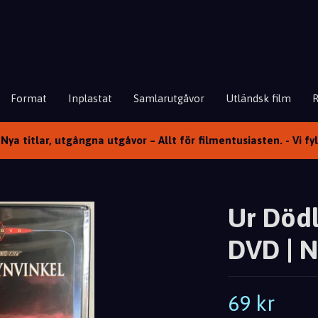
Format
Inplastat
Samlarutgåvor
Utländsk film
Nya titlar, utgångna utgåvor – Allt för filmentusiasten. - Vi fy
Ur Dödl
DVD | N
69 kr