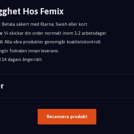
gghet Hos Femix
: Betala säkert med Klarna, Swish eller kort.
s
: Vi skickar din order normalt inom 1-2 arbetsdagar.
ti
: Alla våra produkter genomgår kvalitetskontroll.
engör fodralen innan leverans.
id 14 dagars ångerrätt.
r
Recensera produkt