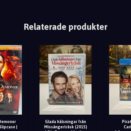
Relaterade produkter
 Demoner
Glada hälsningar från
Pira
Slipcase |
Missångerträsk (2015)
Car