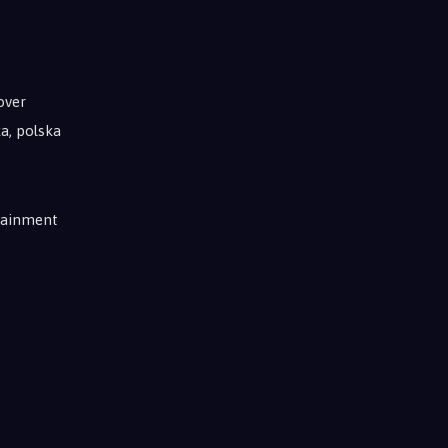
over
ka, polska
rtainment