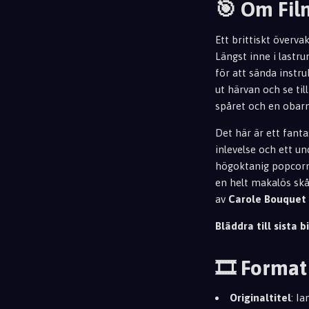
🎯 Om Fi
Ett brittiskt överva
Längst inne i lastr
för att sända instruk
ut härvan och se til
spåret och en obar
Det här är ett fant
inlevelse och ett u
högoktanig popcornun
en helt makalös sk
av
Carole Bouquet
Bläddra till sista bi
🎞️ Format
Originaltitel
: I