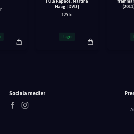
| Ola Rapace, Martina
främman
Haag | DVD |
(2011)
r
129 kr
r
I lager
Sociala medier
Pre