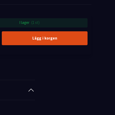
I lager
(1 st)
Lägg i korgen