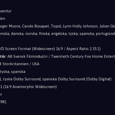
Äventyr
len
Roger Moore, Carole Bouquet, Topol, Lynn-Holly Johnson, Julian Gl
venska, danska, norska, finska, engelska, tyska, spanska, portugisis
VD Screen Format (Widescreen) 16:9 / Aspect Ratio 2.35:1)
tör
: AB Svensk Filmindustri / Twentieth Century Fox Home Ente
d
: Storbritannien / USA
 tyska, spanska
.1, tyska Dolby Surround, spanska Dolby Surround (Dolby Digital)
5:1 (16:9 Anamorphic Widescreen)
ar
 1981