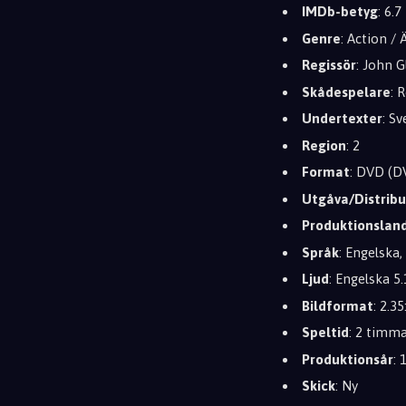
IMDb-betyg
: 6.7
Genre
: Action / 
Regissör
: John G
Skådespelare
: 
Undertexter
: S
Region
: 2
Format
: DVD (D
Utgåva/Distribu
Produktionslan
Språk
: Engelska,
Ljud
: Engelska 5
Bildformat
: 2.3
Speltid
: 2 timm
Produktionsår
:
Skick
: Ny