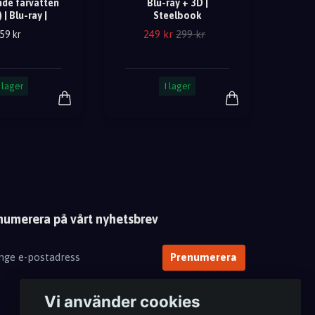
de farvatten
Blu-ray + 3D |
 | Blu-ray |
Steelbook
249 kr
299 kr
59 kr
I lager
I lager
numerera på vårt nyhetsbrev
Prenumerera
Vi använder cookies