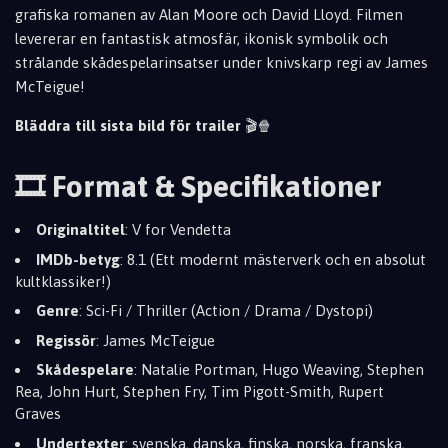
grafiska romanen av Alan Moore och David Lloyd. Filmen
levererar en fantastisk atmosfär, ikonisk symbolik och
strålande skådespelarinsatser under knivskarp regi av James
McTeigue!
Bläddra till sista bild för trailer
🎬🍿
🎞️ Format & Specifikationer
Originaltitel
: V for Vendetta
IMDb-betyg
: 8.1 (Ett modernt mästerverk och en absolut
kultklassiker!)
Genre
: Sci-Fi / Thriller (Action / Drama / Dystopi)
Regissör
: James McTeigue
Skådespelare
: Natalie Portman, Hugo Weaving, Stephen
Rea, John Hurt, Stephen Fry, Tim Pigott-Smith, Rupert
Graves
Undertexter
: svenska, danska, finska, norska, franska,