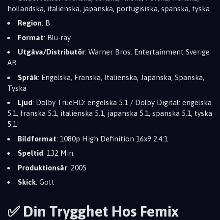
holländska, italienska, japanska, portugisiska, spanska, tyska
Region
: B
Format
: Blu-ray
Utgåva/Distributör
: Warner Bros. Entertainment Sverige
AB
Språk
: Engelska, Franska, Italienska, Japanska, Spanska,
Tyska
Ljud
: Dolby TrueHD: engelska 5.1 / Dolby Digital: engelska
5.1, franska 5.1, italienska 5.1, japanska 5.1, spanska 5.1, tyska
5.1
Bildformat
: 1080p High Definition 16x9 2.4:1
Speltid
: 132 Min.
Produktionsår
: 2005
Skick
: Gott
✅ Din Trygghet Hos Femix