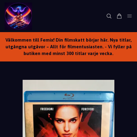
Välkommen till Femix! Din filmskatt börjar här. Nya titlar,
utgångna utgåvor – Allt för filmentusiasten. - Vi fyller på
butiken med minst 300 titlar varje vecka.