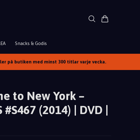
REA
Snacks & Godis
ller på butiken med minst 300 titlar varje vecka.
e to New York –
S #S467 (2014) | DVD |