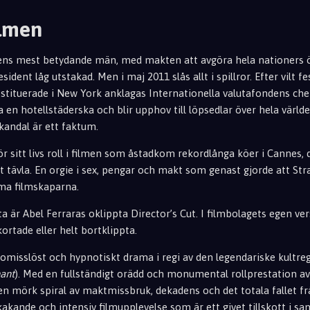
ilmen
ens mest betydande män, med makten att avgöra hela nationers öd
sident låg utstakad. Men i maj 2011 slås allt i spillror. Efter vilt 
ituerade i New York anklagas Internationella valutafondens che
a en hotellstäderska och blir upphov till löpsedlar över hela värld
kandal är ett faktum.
r sitt livs roll i filmen som åstadkom rekordlånga köer i Cannes,
att tävla. En orgie i sex, pengar och makt som genast gjorde att St
mma filmskaparna.
a är Abel Ferraras oklippta Director’s Cut. I filmbolagets egen ve
rtade eller helt bortklippta.
omisslöst och hypnotiskt drama i regi av den legendariske kultre
ant
). Med en fullständigt orädd och monumental rollprestation a
 en mörk spiral av maktmissbruk, dekadens och det totala fallet f
akande och intensiv filmupplevelse som är ett givet tillskott i s