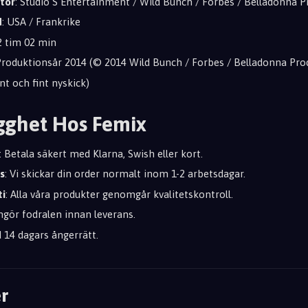
tör
: Studio S Entertainment / Wild Bunch / Forbes / Belladonna 
d
: USA / Frankrike
 2 tim 02 min
 Produktionsår 2014 (© 2014 Wild Bunch / Forbes / Belladonna Pro
nt och fint nyskick)
gghet Hos Femix
: Betala säkert med Klarna, Swish eller kort.
s
: Vi skickar din order normalt inom 1-2 arbetsdagar.
ti
: Alla våra produkter genomgår kvalitetskontroll.
engör fodralen innan leverans.
id 14 dagars ångerrätt.
r