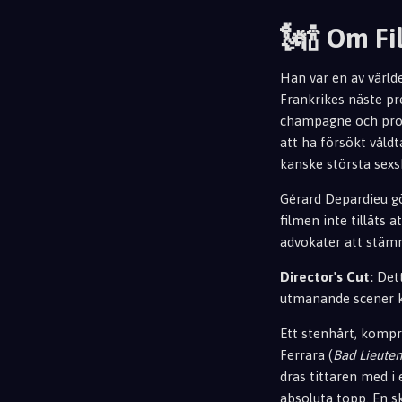
🗽🍾 Om F
Han var en av värld
Frankrikes näste pre
champagne och prost
att ha försökt våldt
kanske största sexs
Gérard Depardieu gö
filmen inte tilläts 
advokater att stä
Director's Cut:
Dett
utmanande scener ko
Ett stenhårt, kompr
Ferrara (
Bad Lieuten
dras tittaren med i
absoluta topp. En sk