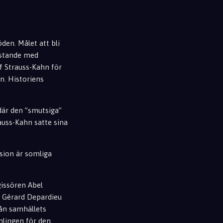
en. Målet att bli
festande med
f Strauss-Kahn för
en. Historiens
 där den ”smutsiga”
rauss-Kahn satte sina
rsion är somliga
gissören Abel
v Gérard Depardieu
rån samhällets
amlingen för den