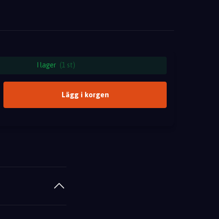
I lager
(1 st)
Lägg i korgen