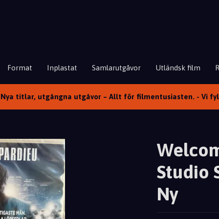
Format
Inplastat
Samlarutgåvor
Utländsk film
Nya titlar, utgångna utgåvor – Allt för filmentusiasten. - Vi fy
Welcom
Studio 
Ny