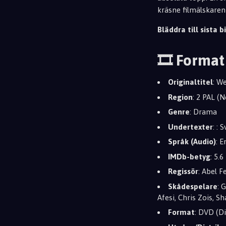
kräsne filmälskaren
Bläddra till sista bi
🎞️ Format
Originaltitel
: W
Region
: 2 PAL (
Genre
: Drama
Undertexter
: : 
Språk (Audio)
: E
IMDb-betyg
: 5.6
Regissör
: Abel F
Skådespelare
: 
Afesi, Chris Zois, S
Format
: DVD (Di