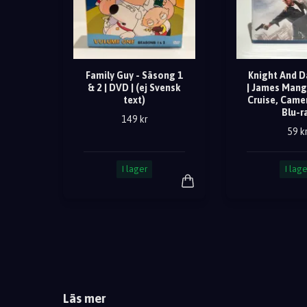
Family Guy - Säsong 1
Knight And D
& 2 | DVD | (ej Svensk
| James Mang
text)
Cruise, Camer
Blu-r
149 kr
59 k
I lager
I lage
Läs mer