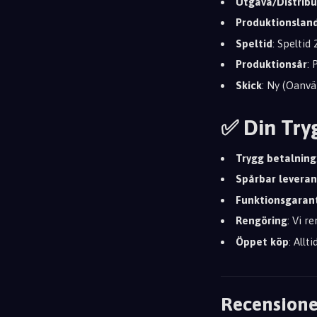
Utgåva/Distribu
Produktionslan
Speltid
: Speltid
Produktionsår
:
Skick
: Ny (Oanvä
✅ Din Try
Trygg betalning
Spårbar leveran
Funktionsgaran
Rengöring
: Vi r
Öppet köp
: Allt
Recensione