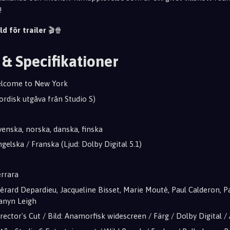
!
ld för trailer
🎬🍿
 & Specifikationer
elcome to New York
Nordisk utgåva från Studio S)
Svenska, norska, danska, finska
ngelska / Franska (Ljud: Dolby Digital 5.1)
errara
Gérard Depardieu, Jacqueline Bisset, Marie Mouté, Paul Calderon, 
hanyn Leigh
rector's Cut / Bild: Anamorfisk widescreen / Färg / Dolby Digital / A