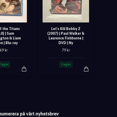
f the Titans
Let's Kill Bobby Z
10) | Sam
(2007) | Paul Walker &
gton & Liam
Laurence Fishburne |
n | Blu-ray
DVD | Ny
69 kr
79 kr
I lager
I lager
numerera på vårt nyhetsbrev