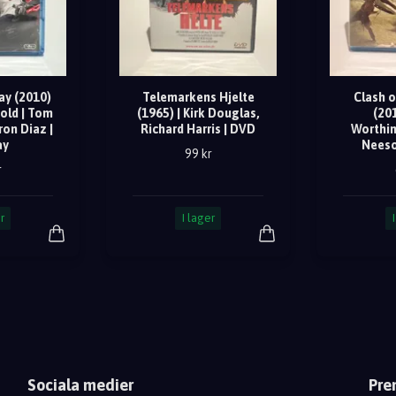
ay (2010)
Telemarkens Hjelte
Clash o
old | Tom
(1965) | Kirk Douglas,
(20
on Diaz |
Richard Harris | DVD
Worthin
ay
Neeso
99 kr
r
r
I lager
Sociala medier
Pre