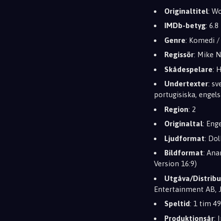
Originaltitel
: W
IMDb-betyg
: 6.8
Genre
: Komedi 
Regissör
: Mike N
Skådespelare
: 
Undertexter
: s
portugisiska, engel
Region
: 2
Originaltal
: Eng
Ljudformat
: Do
Bildformat
: Ana
Version 16:9)
Utgåva/Distribu
Entertainment AB, J
Speltid
: 1 tim 4
Produktionsår
: