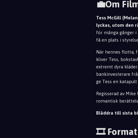
💼Om Fil
Tess McGill (Melani
lyckas, utom den r
för många gå
nger i
få en plats i styre
När hennes flotta, 
kliver Tess, bokstav
extremt dyra kläder.
bankinvesterare frå
ge Tess en katapult 
Regisserad av Mike N
romantisk berättelse
Bläddra till sista bi
🎞️ Format