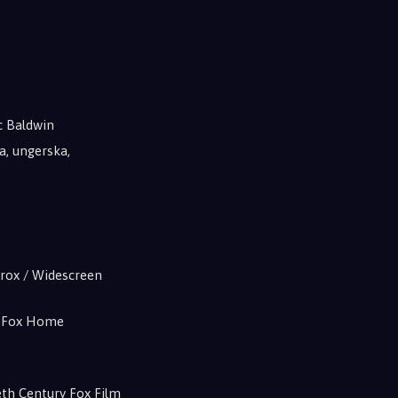
ec Baldwin
ka, ungerska,
prox / Widescreen
ry Fox Home
eth Century Fox Film