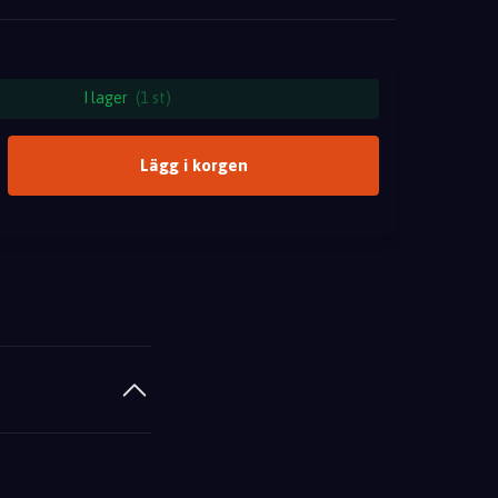
I lager
(1 st)
Lägg i korgen