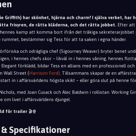
men
e Griffith) har skönhet, hjärna och charm! I själva verket, har h
ätta frisyren, de rätta
kläderna, och det rätta jobbet.
Efter att 
 hennes kamp att komma bort ifrån det tråkiga sekreterarjobbet 
lse rummet,
bestämme
r sig Tess för att ta saken i egna hän
der.
förföriska och odrägliga chef (Sigourney Weaver) bryter benet und
ligen, i hennes chefs skor – likväl in i hennes våning, hennes flot
 Elegant förklädd, bildar Tess en allians med en professionell o
ch 
n Wall Street (
Harrison Ford)
. Tillsammans skapar de en affärstr
start in i affärsvärldens högsta skikt – eller göra slut på henne fö
ichols, med Joan Cusack och Alec Baldwin i rollistan. Working Girl
 om livet i affärsvärldens djungel.
ld för trailer
🎬🍿
 & Specifikationer