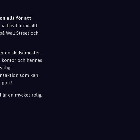
on allt för att
ha blivit lurad allt
på Wall Street och
er en skidsemester,
ta kontor och henn
es
stilig
ansaktion s
om kan
r gott!
 är en mycket rolig,