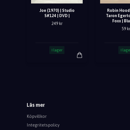
Joe (1970) | Studio
Robin Hood 
S#124 | DVD |
Taron Egerto
Foxx | Blu
249 kr
59 k
I lager
I lage
Läs mer
Köpvillkor
Integritetspolicy