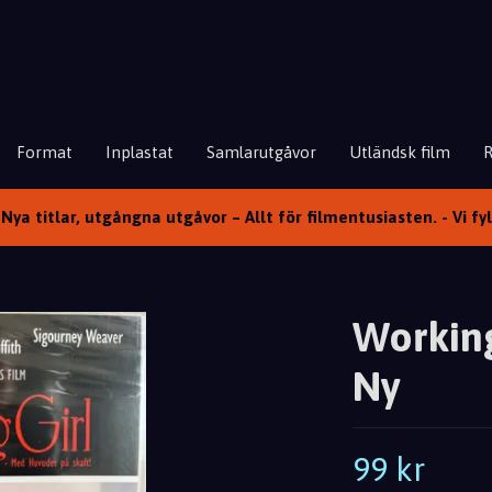
Format
Inplastat
Samlarutgåvor
Utländsk film
Nya titlar, utgångna utgåvor – Allt för filmentusiasten. - Vi fy
Working
Ny
99 kr