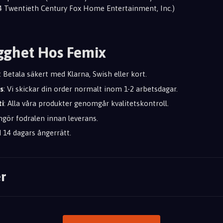
4 Twentieth Century Fox Home Entertainment, Inc.)
gghet Hos Femix
: Betala säkert med Klarna, Swish eller kort.
s
: Vi skickar din order normalt inom 1-2 arbetsdagar.
ti
: Alla våra produkter genomgår kvalitetskontroll.
engör fodralen innan leverans.
id 14 dagars ångerrätt.
r