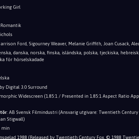
orking Girl
/ Romantik
ichols
Harrison Ford, Sigourney Weaver, Melanie Griffith, Joan Cusack, Al
venska, danska, norska, finska, isländska, polska, tjeckiska, hebreis
ska för hörselskadade
elska
lby Digital 3.0 Surround
morphic Widescreen (1.85:1 / Presented in 1.85:1 Aspect Ratio Ap
tör
: AB Svensk Filmindustri (Ansvarig utgivare: Twentieth Centu
an Stigwall)
9 min
 Inspelad 1988 (Released by Twentieth Century Fox. © 1988 Twenti