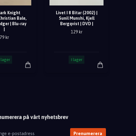
ark Knight
Livet I 8 Bitar (2002) |
Christian Bale,
Sunil Munshi, Kjell
dger | Blu-ray
Bergqvist | DVD |
|
129 kr
79 kr
I lager
I lager
numerera på vårt nyhetsbrev
Prenumerera