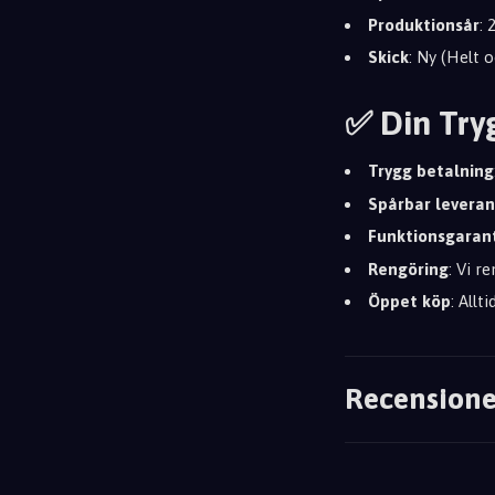
Produktionsår
:
Skick
: Ny (Helt 
✅ Din Try
Trygg betalning
Spårbar leveran
Funktionsgaran
Rengöring
: Vi r
Öppet köp
: Allt
Recensione