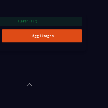
I lager
(1 st)
Lägg i korgen