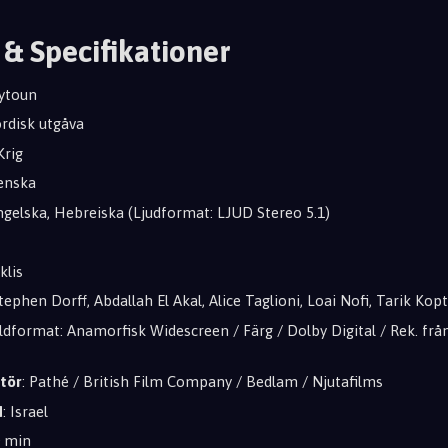
 & Specifikationer
aytoun
ordisk utgåva
Krig
venska
Engelska, Hebreiska (Ljudformat: LJUD Stereo 5.1)
klis
Stephen Dorff, Abdallah El Akal, Alice Taglioni, Loai Nofi, Tarik Kop
ldformat: Anamorfisk Widescreen / Färg / Dolby Digital / Rek. från 
tör
: Pathé / British Film Company / Bedlam / Njutafilms
d
: Israel
0 min