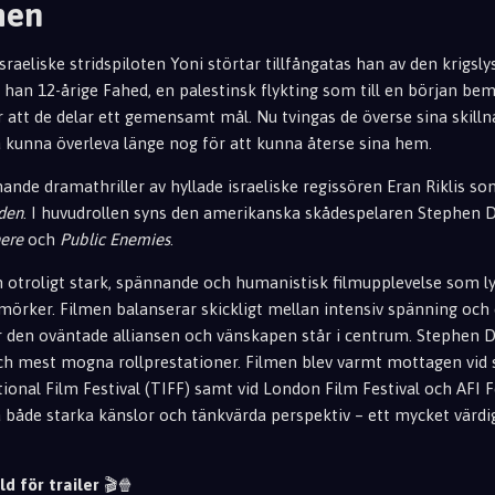
men
sraeliske stridspiloten Yoni störtar tillfångatas han av den krigsly
 han 12-årige Fahed, en palestinsk flykting som till en början 
r att de delar ett gemensamt mål. Nu tvingas de överse sina skil
kunna överleva länge nog för att kunna återse sina hem.
nde dramathriller av hyllade israeliske regissören Eran Riklis som
den
. I huvudrollen syns den amerikanska skådespelaren Stephen D
ere
och
Public Enemies
.
n otroligt stark, spännande och humanistisk filmupplevelse som ly
 mörker. Filmen balanserar skickligt mellan intensiv spänning och 
 den oväntade alliansen och vänskapen står i centrum. Stephen Do
ch mest mogna rollprestationer. Filmen blev varmt mottagen vid 
ional Film Festival (TIFF) samt vid London Film Festival och AFI F
både starka känslor och tänkvärda perspektiv – ett mycket värdigt 
ld för trailer
🎬🍿