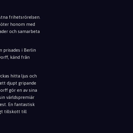
stna frihetsrörelsen.
bemöter honom med
lnader och samarbeta
 prisades i Berlin
orff, känd från
ckas hitta ljus och
ett djupt gripande
rff gör en av sina
sin världspremiär
est. En fantastisk
tillskott till