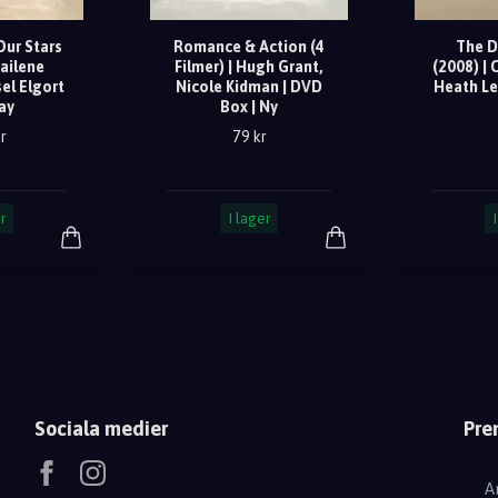
Our Stars
Romance & Action (4
The D
hailene
Filmer) | Hugh Grant,
(2008) | 
el Elgort
Nicole Kidman | DVD
Heath Le
ray
Box | Ny
r
79 kr
r
I lager
Sociala medier
Pre