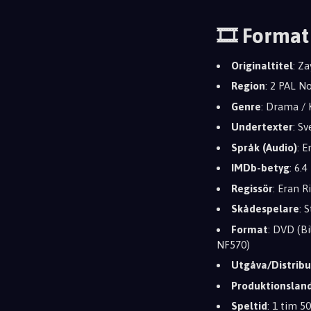
🎞️ Format
Originaltitel
: Z
Region
: 2 PAL N
Genre
: Drama / 
Undertexter
: S
Språk (Audio)
: 
IMDb-betyg
: 6.4
Regissör
: Eran Ri
Skådespelare
: 
Format
: DVD (Bi
NF570)
Utgåva/Distribu
Produktionslan
Speltid
: 1 tim 5