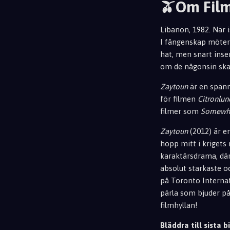
🫒Om Fil
Libanon, 1982. När i
I fångenskap möter
hat, men snart inse
om de någonsin ska 
Zaytoun
är en spänna
för filmen
Citronlun
filmer som
Somewh
Zaytoun
(2012) är e
hopp mitt i krigets
karaktärsdrama, där
absolut starkaste o
på Toronto Internat
pärla som bjuder på 
filmhyllan!
Bläddra till sista bi