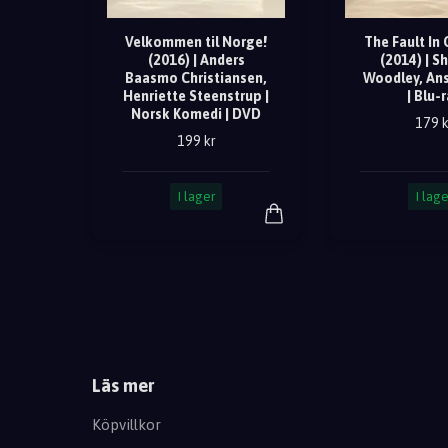
Velkommen til Norge!
The Fault In 
(2016) | Anders
(2014) | S
Baasmo Christiansen,
Woodley, Ans
Henriette Steenstrup |
| Blu-
Norsk Komedi | DVD
179 k
199 kr
I lager
I lage
Läs mer
Köpvillkor