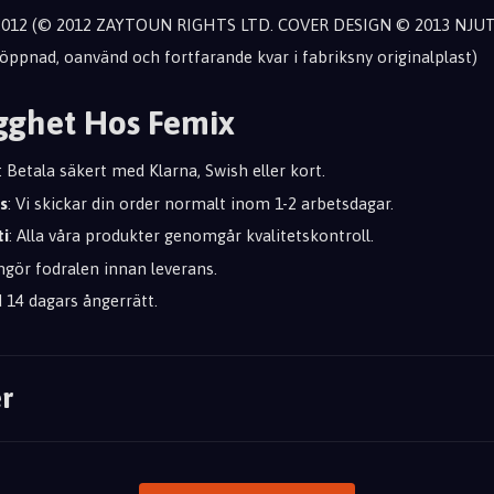
 2012 (© 2012 ZAYTOUN RIGHTS LTD. COVER DESIGN © 2013 NJU
oöppnad, oanvänd och fortfarande kvar i fabriksny originalplast)
gghet Hos Femix
: Betala säkert med Klarna, Swish eller kort.
s
: Vi skickar din order normalt inom 1-2 arbetsdagar.
ti
: Alla våra produkter genomgår kvalitetskontroll.
engör fodralen innan leverans.
id 14 dagars ångerrätt.
r