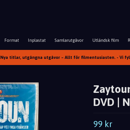
Format
Inplastat
Samlarutgåvor
Utländsk film
Nya titlar, utgångna utgåvor – Allt för filmentusiasten. - Vi fy
Zaytoun
DVD | N
99 kr